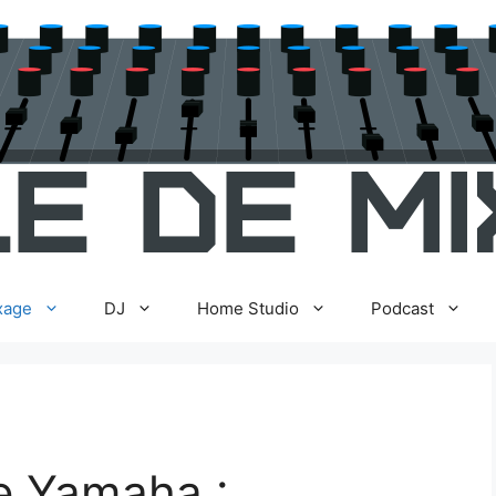
xage
DJ
Home Studio
Podcast
e Yamaha :