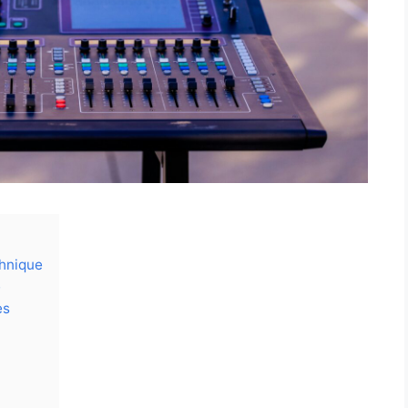
chnique
e
es