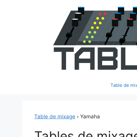
Aller
au
contenu
Table de mi
Table de mixage
›
Yamaha
Tables de mixag