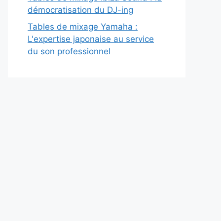
démocratisation du DJ-ing
Tables de mixage Yamaha :
L'expertise japonaise au service
du son professionnel