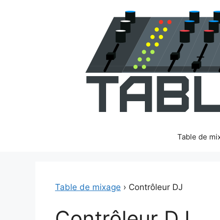
Aller
au
contenu
Table de mi
Table de mixage
›
Contrôleur DJ
Contrôleur DJ