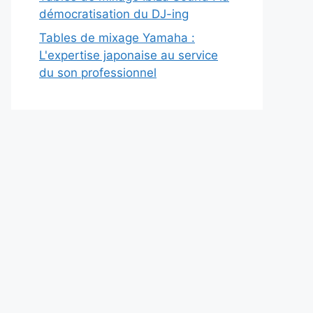
démocratisation du DJ-ing
Tables de mixage Yamaha :
L'expertise japonaise au service
du son professionnel