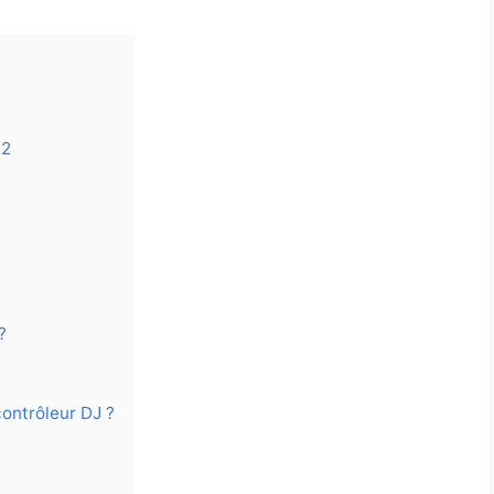
22
?
contrôleur DJ ?